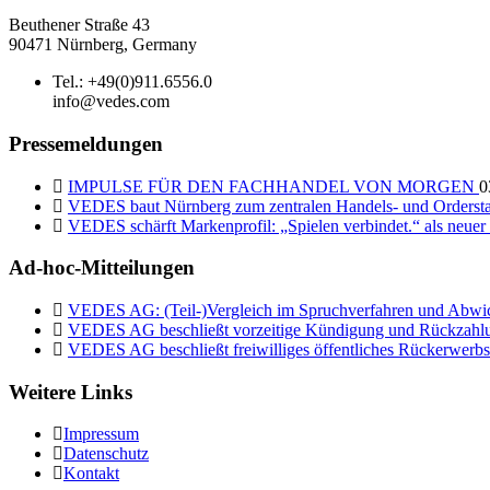
Beuthener Straße 43
90471 Nürnberg, Germany
Tel.: +49(0)911.6556.0
info@vedes.com
Pressemeldungen
IMPULSE FÜR DEN FACHHANDEL VON MORGEN
0
VEDES baut Nürnberg zum zentralen Handels- und Orderst
VEDES schärft Markenprofil: „Spielen verbindet.“ als neue
Ad-hoc-Mitteilungen
VEDES AG: (Teil-)Vergleich im Spruchverfahren und Abwi
VEDES AG beschließt vorzeitige Kündigung und Rückzahlu
VEDES AG beschließt freiwilliges öffentliches Rückerwerbs
Weitere Links
Impressum
Datenschutz
Kontakt