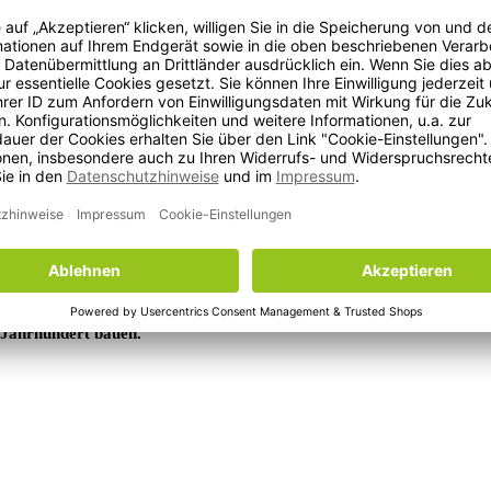
ager
konzepte
and, Österreich,
Liechtenstein
, Italien, Belgien, Luxemburg,
 Jahrhundert bauen.