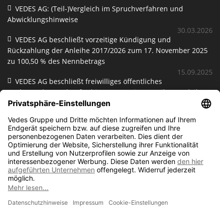
VEDES AG: (Teil-)Vergleich im Spruchverfahren und
Abwicklungshinweise
30.03.2026
VEDES AG beschließt vorzeitige Kündigung und
Rückzahlung der Anleihe 2017/2026 zum 17. November 2025
zu 100,50 % des Nennbetrags
15.09.2025
VEDES AG beschließt freiwilliges öffentliches
Rückerwerbsangebot für bis zu 12,5 Mio. Euro ihrer Anleihe
2017/2022
02.09.2021
WEITERE LINKS
Impressum
Datenschutz
Kontakt