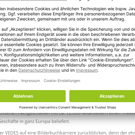
 und war überwältigt: Das VEDES Auto war tatsächlich bis unters
 sozial schwachen Familien, denn Nils Scherzer spendet den komp
or fehlt es im Gegensatz zu anderen Kindern in Hinblick auf Spiels
,
erklärt der glückliche Gewinner und edle Spender.
einer langjährigen Karriere selten so ein beherztes Engagement ei
ag – meinen größten Respekt“,
sagt der VEDES Boss und reicht den G
 Bauer, die ebenfalls zur Gewinnübergabe nach Darmstadt kam
er wurde das Auto mit tatkräftiger Hilfe einiger kleiner Bewohner
 tausende VEDES Fans, denn die Live-Videos und die Zusammenfa
 und kommentiert.
 denn der VEDES Boss hatte ein paar leckere Schmankerl aus seine
inkaufsgenossenschaft von 14 Spielwarenfachhändlern in Leipzig 
senen Fachgeschäften mit ca. 12.000 Mitarbeitern einen Theken
schäfte in ganz Europa beliefert.
 VEDES auf eine Bilderbuchkarriere zurückblicken, denn der ehrg