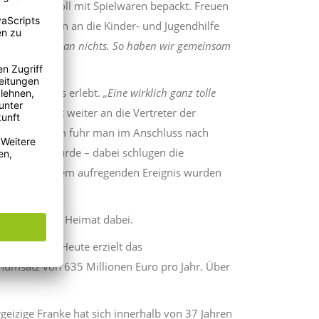
 Dach randvoll mit Spielwaren bepackt. Freuen
letten Gewinn an die Kinder- und Jugendhilfe
achen wirklich an nichts. So haben wir gemeinsam
nes Gewinners erlebt.
„Eine wirklich ganz tolle
ewinn direkt weiter an die Vertreter der
en. Gemeinsam fuhr man im Anschluss nach
 ausgeladen wurde – dabei schlugen die
ssung zu diesem aufregenden Ereignis wurden
r fränkischen Heimat dabei.
gegründet. Heute erzielt das
umsatz von 635 Millionen Euro pro Jahr. Über
eizige Franke hat sich innerhalb von 37 Jahren