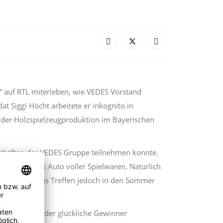
s“ auf RTL miterleben, wie VEDES Vorstand
t Siggi Höcht arbeitete er inkognito in
ei der Holzspielzeugproduktion im Bayerischen
schäften der VEDES Gruppe teilnehmen konnte.
 ein ganzes Auto voller Spielwaren. Natürlich
rise musste das Treffen jedoch in den Sommer
rmstadt nahm der glückliche Gewinner