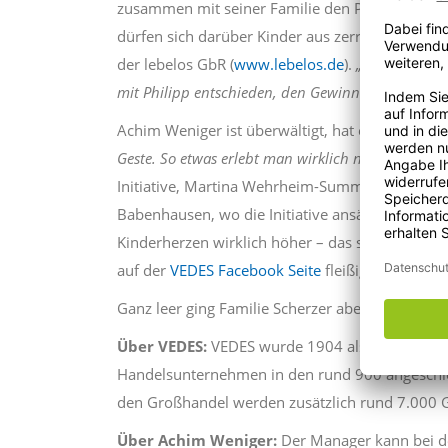
zusammen mit seiner Familie den Preis entgegen
dürfen sich darüber Kinder aus zerrütteten und
der lebelos GbR (
www.lebelos.de
).
„Unserem Juni
mit Philipp entschieden, den Gewinn zu spenden“
Achim Weniger ist überwältigt, hat er doch in s
Geste. So etwas erlebt man wirklich nicht jeden T
Initiative, Martina Wehrheim-Summ und Harald
Babenhausen, wo die Initiative ansässig ist. Hi
Kinderherzen wirklich höher – das sahen auch
auf der
VEDES Facebook Seite
fleißig angesehen
Ganz leer ging Familie Scherzer aber nicht aus,
Über VEDES:
VEDES wurde 1904 als klassische E
Handelsunternehmen in den rund 900 angeschlos
den Großhandel werden zusätzlich rund 7.000 Ge
Über Achim Weniger:
Der Manager kann bei der