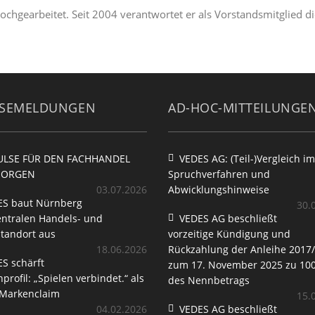
hgearbeitet. Seit 2004 verantwortet er als Vorstandsmitglied die
SSEMELDUNGEN
AD-HOC-MITTEILUNGE
ULSE FÜR DEN FACHHANDEL
VEDES AG: (Teil-)Vergleich im
MORGEN
Spruchverfahren und
03.07.2026
Abwicklungshinweise
ES baut Nürnberg
30.
ntralen Handels- und
VEDES AG beschließt
tandort aus
vorzeitige Kündigung und
18.06.2026
Rückzahlung der Anleihe 2017
S schärft
zum 17. November 2025 zu 100
profil: „Spielen verbindet.“ als
des Nennbetrags
 Markenclaim
15.
04.02.2026
VEDES AG beschließt