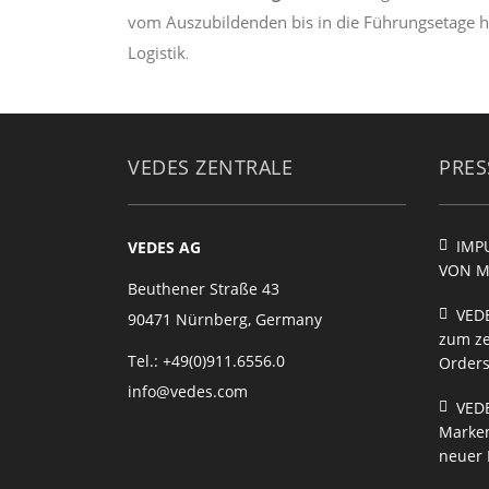
vom Auszubildenden bis in die Führungsetage hoc
Logistik
.
VEDES ZENTRALE
PRE
IMP
VEDES AG
VON 
Beuthener Straße 43
VED
90471 Nürnberg, Germany
zum ze
Tel.: +49(0)911.6556.0
Orders
info@vedes.com
VEDE
Marken
neuer