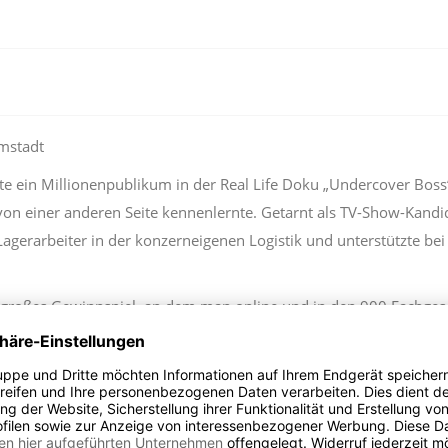
mstadt
nte ein Millionenpublikum in der Real Life Doku „Undercover Bos
n einer anderen Seite kennenlernte. Getarnt als TV-Show-Kandida
 Lagerarbeiter in der konzerneigenen Logistik und unterstützte b
n großes Gewinnspiel, an dem man online und in den 900 Fachge
Scherzer aus Babenhausen das nötige Quäntchen Glück und gewann
sen, den Gewinn persönlich auszuliefern. Aufgrund der Corona-K
ch soweit: Vor dem VEDES Fachgeschäft David Faix & Söhne in Da