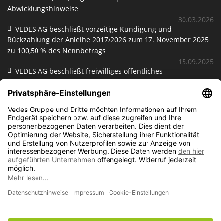
Abwicklungshinweise
30.03.2026
VEDES AG beschließt vorzeitige Kündigung und
Rückzahlung der Anleihe 2017/2026 zum 17. November 2025
zu 100,50 % des Nennbetrags
15.09.2025
VEDES AG beschließt freiwilliges öffentliches
Rückerwerbsangebot für bis zu 12,5 Mio. Euro ihrer Anleihe
2017/2022
02.09.2021
WEITERE LINKS
Impressum
Datenschutz
Kontakt